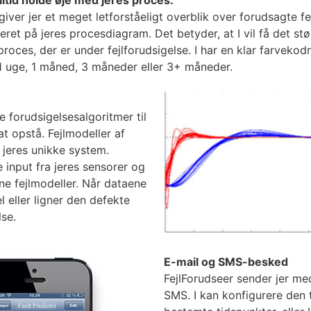
altid holde øje med jeres proces.
ver jer et meget letforståeligt overblik over forudsagte fej
ret på jeres procesdiagram. Det betyder, at I vil få det stø
oces, der er under fejlforudsigelse. I har en klar farvekod
1 uge, 1 måned, 3 måneder eller 3+ måneder.
 forudsigelsesalgoritmer til
at opstå. Fejlmodeller af
 jeres unikke system.
e input fra jeres sensorer og
e fejlmodeller. Når dataene
 eller ligner den defekte
lse.
E-mail og SMS-besked
FejlForudseer sender jer med
SMS. I kan konfigurere den t