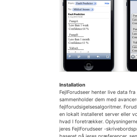
Installation
FejlForudseer henter live data fra
sammenholder dem med avancer
fejlforudsigelsesalgoritmer. Foru
en lokalt installeret server eller 
hvad I foretrækker. Oplysningerne
jeres FejlForudseer -skrivebords
baseret på jeres præferencer, send