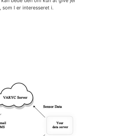
I kan bede den om kun at give jer
som I er interesseret i.