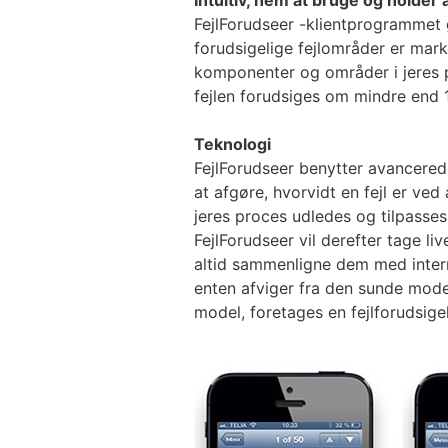
Intuitiv, nem at bruge og holder 
FejlForudseer -klientprogrammet gi
forudsigelige fejlområder er marke
komponenter og områder i jeres pr
fejlen forudsiges om mindre end 
Teknologi
FejlForudseer benytter avancerede
at afgøre, hvorvidt en fejl er ved 
jeres proces udledes og tilpasses
FejlForudseer vil derefter tage liv
altid sammenligne dem med intern
enten afviger fra den sunde model
model, foretages en fejlforudsige