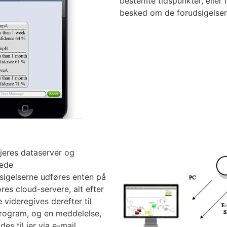
bestemte tidspunkter, eller 
besked om de forudsigelser, 
 jeres dataserver og
ede
dsigelserne udføres enten på
vores cloud-servere, alt efter
 videregives derefter til
program, og en meddelelse,
es til jer via e-mail