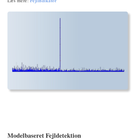
Læs mere:
Fejlindikator
Modelbaseret Fejldetektion