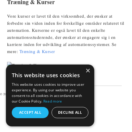
Træning & Kurser
Vore kurser er lavet til den virksomhed, der ønsker at
forbedre sin viden inden for forskellige områder relateret til
automation. Kurserne er også lavet til den enkelte
automationsstuderende, der ønsker at engagere sig i en
karriere inden for udvikling af automationssystemer. Se
mere:
Træning & Kurser
×
This website uses cookies
This website uses cookies to improve user
experience. By using our website you
© 2026 - VARYC. All rights reserved
Career
Terms of usage
consent to all cookies in accordance with
our Cookie Policy.
Read more
ACCEPT ALL
DECLINE ALL