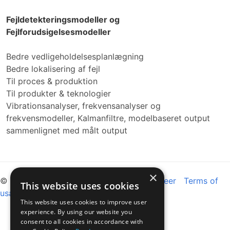
Fejldetekteringsmodeller og
Fejlforudsigelsesmodeller
Bedre vedligeholdelsesplanlægning
Bedre lokalisering af fejl
Til proces & produktion
Til produkter & teknologier
Vibrationsanalyser, frekvensanalyser og
frekvensmodeller, Kalmanfiltre, modelbaseret output
sammenlignet med målt output
×
© 2026 - VARYC. All rights reserved
Career
Terms of
This website uses cookies
usage
This website uses cookies to improve user
experience. By using our website you
consent to all cookies in accordance with